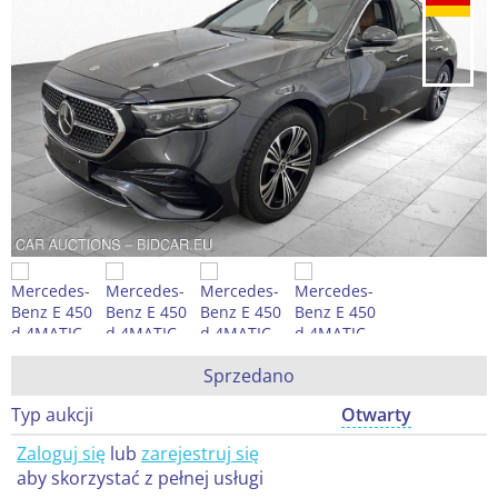
Sprzedano
Typ aukcji
Otwarty
Zaloguj się
lub
zarejestruj się
aby skorzystać z pełnej usługi