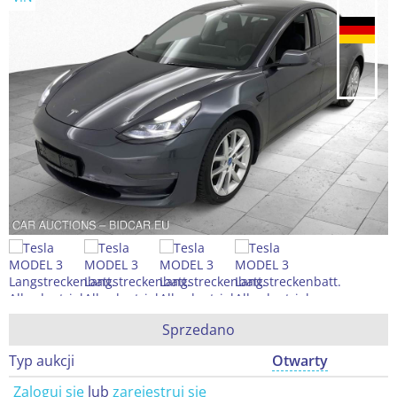
Sprzedano
Typ aukcji
Otwarty
Zaloguj się
lub
zarejestruj się