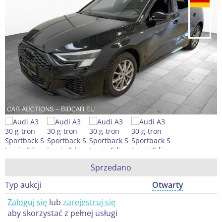
Sprzedano
Typ aukcji
Otwarty
Zaloguj się
lub
zarejestruj się
aby skorzystać z pełnej usługi