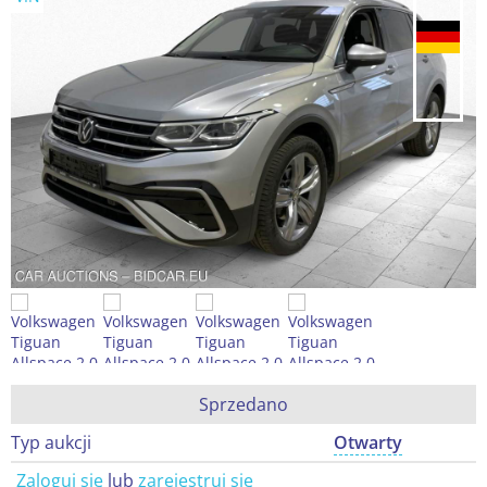
Sprzedano
Typ aukcji
Otwarty
Zaloguj się
lub
zarejestruj się