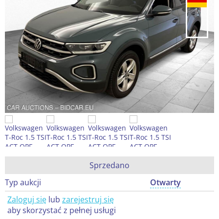
Sprzedano
Typ aukcji
Otwarty
Zaloguj się
lub
zarejestruj się
aby skorzystać z pełnej usługi