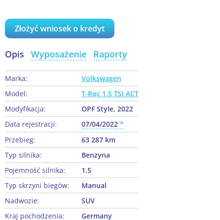
Złożyć wniosek o kredyt
Opis
Wyposażenie
Raporty
Marka:
Volkswagen
Model:
T-Roc 1.5 TSI ACT
Modyfikacja:
OPF Style, 2022
Data rejestracji:
07/04/2022
Przebieg:
63 287 km
Typ silnika:
Benzyna
Pojemność silnika:
1.5
Typ skrzyni biegów:
Manual
Nadwozie:
SUV
Kraj pochodzenia:
Germany