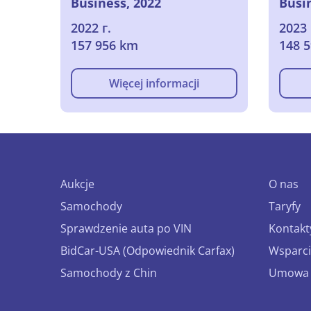
Business, 2022
Busi
2022 г.
2023 
157 956 km
148 
Więcej informacji
Aukcje
O nas
Samochody
Taryfy
Sprawdzenie auta po VIN
Kontakt
BidCar-USA (Odpowiednik Carfax)
Wsparci
Samochody z Chin
Umowa o