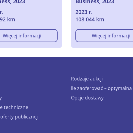
ness, 2023
Business, 2023
г.
2023 г.
592 km
108 044 km
Więcej informacji
Więcej informacji
Rodzaje aukcji
Ile zaoferować – optymalna 
y
Opcje dostawy
e techniczne
ferty publicznej