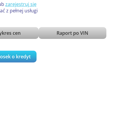
ub
zarejestruj się
ać z pełnej usługi
kres cen
Raport po VIN
iosek o kredyt