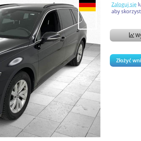
Zaloguj się
l
aby skorzyst
Wy
Złożyć wn