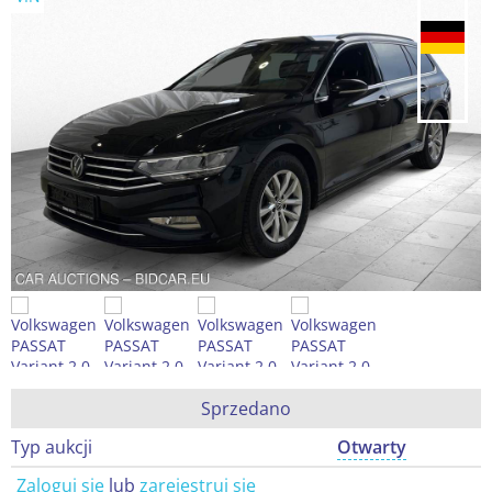
Sprzedano
Typ aukcji
Otwarty
Zaloguj się
lub
zarejestruj się