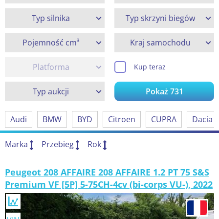
Typ silnika
Typ skrzyni biegów
Pojemność cm³
Kraj samochodu
Platforma
Kup teraz
Typ aukcji
Pokaż
731
Audi
BMW
BYD
Citroen
CUPRA
Dacia
Marka
Przebieg
Rok
Peugeot 208 AFFAIRE 208 AFFAIRE 1.2 PT 75 S&S
Premium VF [5P] 5-75CH-4cv (bi-corps VU-), 2022