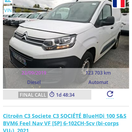
VIN
23/09/2019
123 703 km
Diesel
Automat
1
48:33
Citroën C3 Societe C3 SOCIÉTÉ BlueHDi 100 S&S
BVM6 Feel Nav VF [5P] 6-102CH-5cv (bi-corps
VU-), 2021