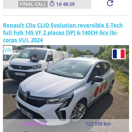
1
48:38
Renault Clio CLIO Evolution reversible E-Tech
full hyb 145 VF 2 places [5P] 6-140CH-5cv (bi-
corps VU), 2024
VIN
10/06/2024
122 939 km