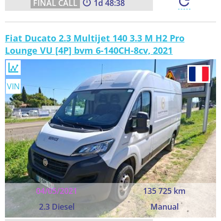
1
48:37
Fiat Ducato 2.3 Multijet 140 3.3 M H2 Pro
Lounge VU [4P] bvm 6-140CH-8cv, 2021
VIN
04/05/2021
135 725 km
2.3 Diesel
Manual