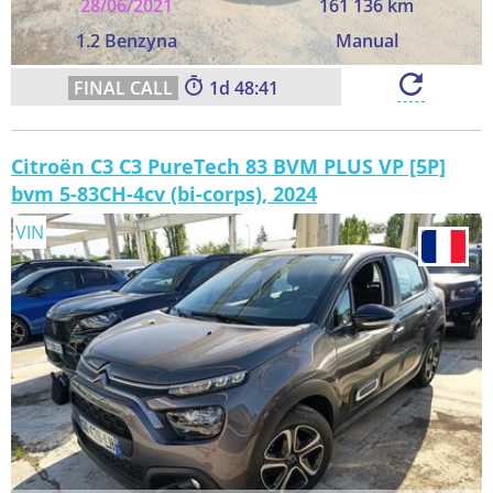
28/06/2021
161 136 km
1.2 Benzyna
Manual
1
48:40
Citroën C3 C3 PureTech 83 BVM PLUS VP [5P]
bvm 5-83CH-4cv (bi-corps), 2024
VIN