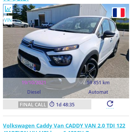
VIN
19/10/2021
59 851 km
Diesel
Automat
1
48:34
Volkswagen Caddy Van CADDY VAN 2.0 TDI 122