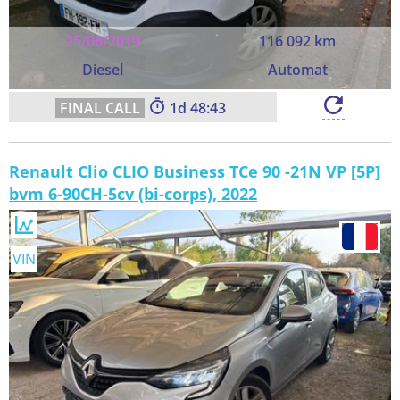
25/06/2019
116 092 km
Diesel
Automat
1
48:42
Renault Clio CLIO Business TCe 90 -21N VP [5P]
bvm 6-90CH-5cv (bi-corps), 2022
VIN