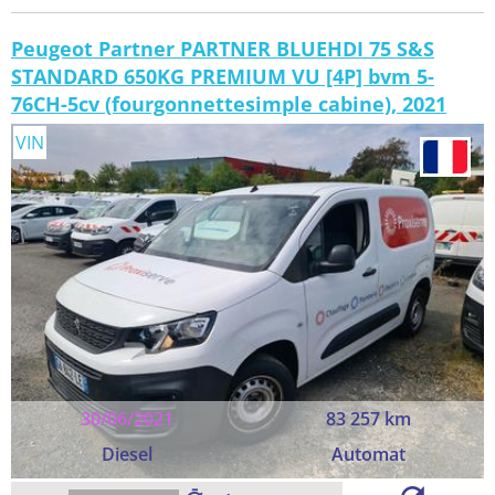
Peugeot Partner PARTNER BLUEHDI 75 S&S
STANDARD 650KG PREMIUM VU [4P] bvm 5-
76CH-5cv (fourgonnettesimple cabine), 2021
VIN
30/06/2021
83 257 km
Diesel
Automat