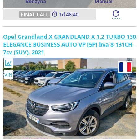
Benzyna
Manual
1
48:39
Opel Grandland X GRANDLAND X 1.2 TURBO 130
ELEGANCE BUSINESS AUTO VP [5P] bva 8-131CH-
7cv (SUV), 2021
VIN