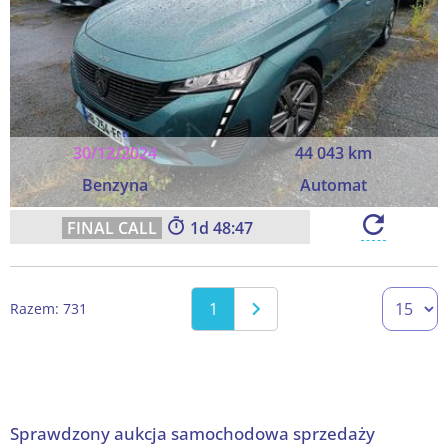
30/12/2024
44 043 km
Benzyna
Automat
1
48:46
1
Razem: 731
Sprawdzony aukcja samochodowa sprzedaży