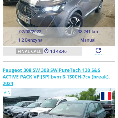
02/08/2022
38 241 km
1.2 Benzyna
Manual
1
48:45
Peugeot 308 SW 308 SW PureTech 130 S&S
ACTIVE PACK VP [5P] bvm 6-130CH-7cv (break),
2024
VIN