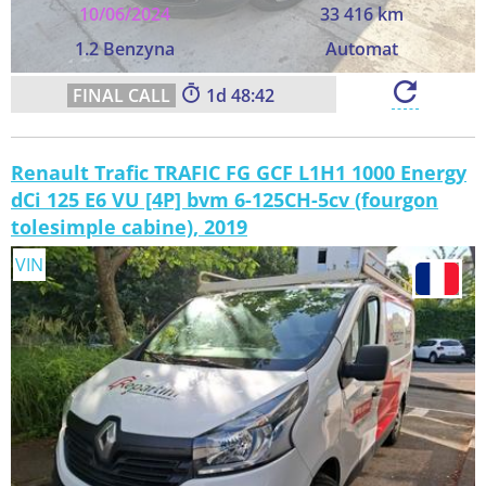
10/06/2024
33 416 km
1.2 Benzyna
Automat
1
48:41
Renault Trafic TRAFIC FG GCF L1H1 1000 Energy
dCi 125 E6 VU [4P] bvm 6-125CH-5cv (fourgon
tolesimple cabine), 2019
VIN