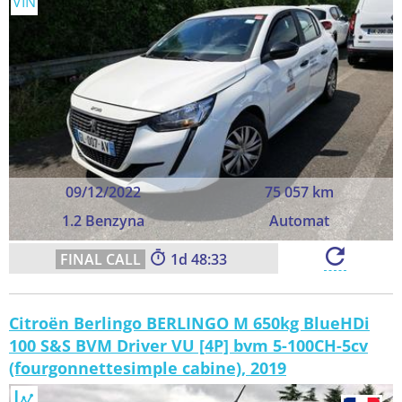
VIN
09/12/2022
75 057 km
1.2 Benzyna
Automat
1
48:32
Citroën Berlingo BERLINGO M 650kg BlueHDi
100 S&S BVM Driver VU [4P] bvm 5-100CH-5cv
(fourgonnettesimple cabine), 2019