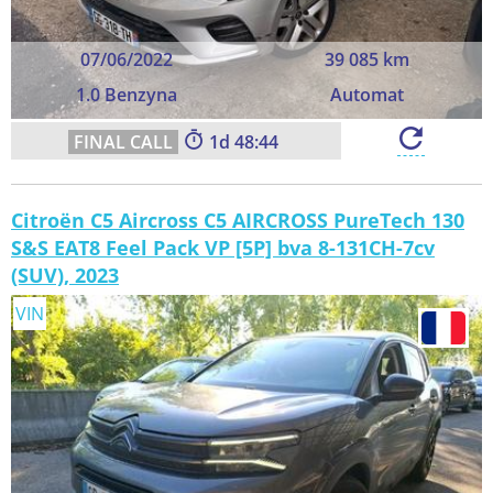
07/06/2022
39 085 km
1.0 Benzyna
Automat
1
48:43
Citroën C5 Aircross C5 AIRCROSS PureTech 130
S&S EAT8 Feel Pack VP [5P] bva 8-131CH-7cv
(SUV), 2023
VIN