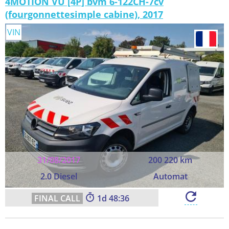
4MOTION VU [4P] bvm 6-122CH-7cv
(fourgonnettesimple cabine), 2017
VIN
31/08/2017
200 220 km
2.0 Diesel
Automat
1
48:35