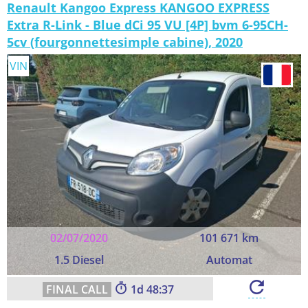
Renault Kangoo Express KANGOO EXPRESS
Extra R-Link - Blue dCi 95 VU [4P] bvm 6-95CH-
5cv (fourgonnettesimple cabine), 2020
VIN
02/07/2020
101 671 km
1.5 Diesel
Automat
1
48:36