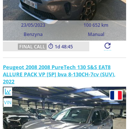
23/05/2023
100 652 km
Benzyna
Manual
1
48:44
Peugeot 2008 2008 PureTech 130 S&S EAT8
ALLURE PACK VP [5P] bva 8-130CH-7cv (SUV),
2022
VIN