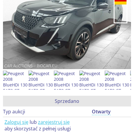
Sprzedano
Typ aukcji
Otwarty
Zaloguj się
lub
zarejestruj się
aby skorzystać z pełnej usługi