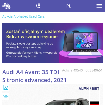
PL
Aukcja Alphabet Used Cars
Audi A4 Avant 35 TDI
Aukcja 49540, lot 3549651
S tronic advanced, 2021
VIN