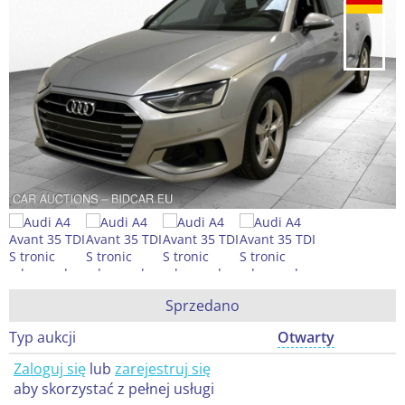
Sprzedano
Typ aukcji
Otwarty
Zaloguj się
lub
zarejestruj się
aby skorzystać z pełnej usługi