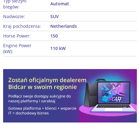
Typ skrzyni
Automat
biegów:
Nadwozie:
SUV
Kraj pochodzenia:
Netherlands
Horse Power:
150
Engine Power
110 kW
(kW):