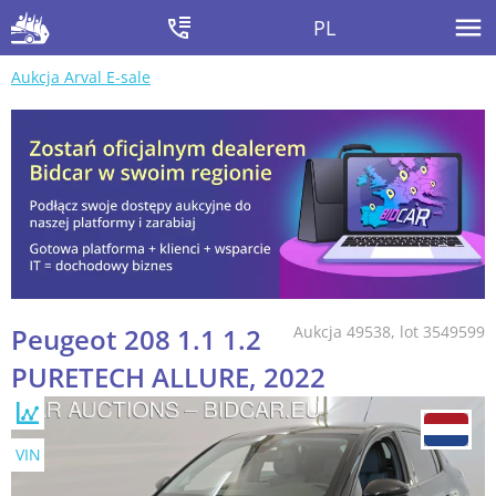
PL
Aukcja Arval E-sale
Peugeot 208 1.1 1.2
Aukcja 49538, lot 3549599
PURETECH ALLURE, 2022
VIN