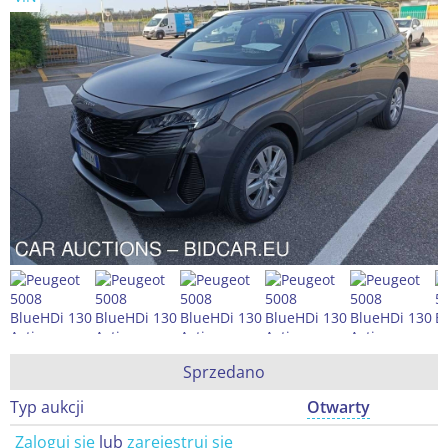
Sprzedano
Typ aukcji
Otwarty
Zaloguj się
lub
zarejestruj się