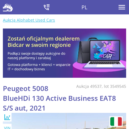
PL
Aukcja Alphabet Used Cars
Peugeot 5008
Aukcja 49537, lot 3549545
BlueHDi 130 Active Business EAT8
S/S aut, 2021
VIN