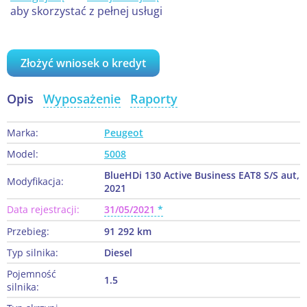
aby skorzystać z pełnej usługi
Złożyć wniosek o kredyt
Opis
Wyposażenie
Raporty
Marka:
Peugeot
Model:
5008
BlueHDi 130 Active Business EAT8 S/S aut,
Modyfikacja:
2021
Data rejestracji:
31/05/2021
Przebieg:
91 292 km
Typ silnika:
Diesel
Pojemność
1.5
silnika: