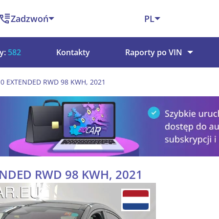
Zadzwoń
PL
y:
582
Kontakty
Raporty po VIN
.0 EXTENDED RWD 98 KWH, 2021
TENDED RWD 98 KWH, 2021