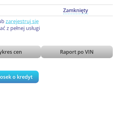
Zamknięty
ub
zarejestruj się
ać z pełnej usługi
kres cen
Raport po VIN
iosek o kredyt