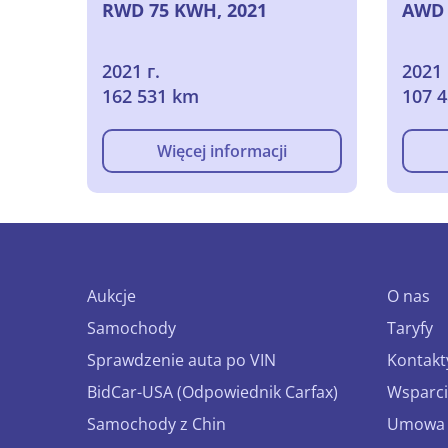
RWD 75 KWH, 2021
AWD 
2021 г.
2021 
162 531 km
107 
Więcej informacji
Aukcje
O nas
Samochody
Taryfy
Sprawdzenie auta po VIN
Kontakt
BidCar-USA (Odpowiednik Carfax)
Wsparci
Samochody z Chin
Umowa o