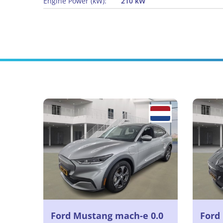
Engine Power (kW):
210 kW
Ford Mustang mach-e 0.0
Ford