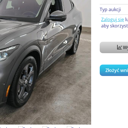
Typ aukcji
Zaloguj się
l
aby skorzyst
Wy
Złożyć wn