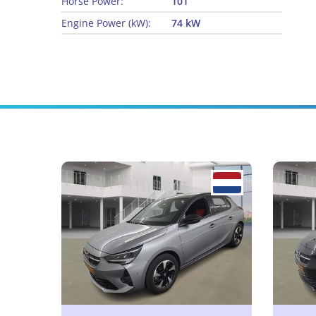
Horse Power:
101
Engine Power (kW):
74 kW