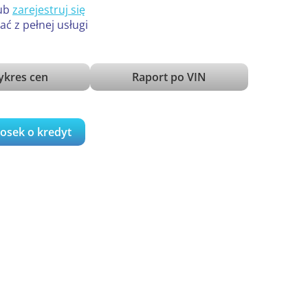
ub
zarejestruj się
ać z pełnej usługi
kres cen
Raport po VIN
iosek o kredyt