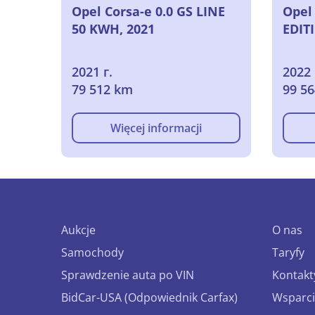
Opel Corsa-e 0.0 GS LINE
Opel 
50 KWH, 2021
EDIT
2021 г.
2022 
79 512 km
99 5
Więcej informacji
Aukcje
O nas
Samochody
Taryfy
Sprawdzenie auta po VIN
Kontakt
BidCar-USA (Odpowiednik Carfax)
Wsparci