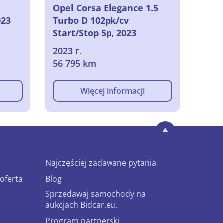
Opel Corsa Elegance 1.5
023
Turbo D 102pk/cv
Start/Stop 5p, 2023
2023 г.
56 795 km
Więcej informacji
Najczęściej zadawane pytania
oferta
Blog
Sprzedawaj samochody na
aukcjach Bidcar.eu.
Program partnerski