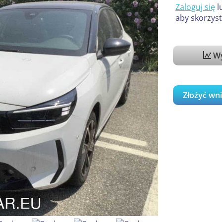
Zaloguj się
l
aby skorzyst
Wy
Złożyć wn