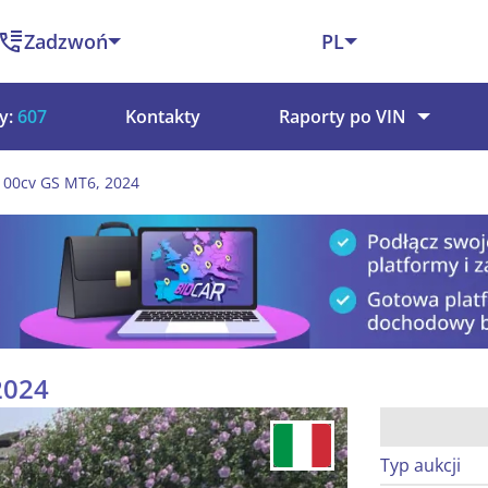
Zadzwoń
PL
y:
607
Kontakty
Raporty po VIN
100cv GS MT6, 2024
2024
Typ aukcji