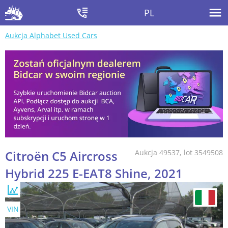
PL
Aukcja Alphabet Used Cars
Citroën C5 Aircross
Aukcja 49537, lot 3549508
Hybrid 225 E-EAT8 Shine, 2021
VIN