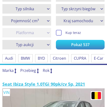
Typ silnika
Typ skrzyni biegów
Pojemność cm³
Kraj samochodu
Platforma
Kup teraz
Typ aukcji
Pokaż
537
Audi
BMW
BYD
Citroen
CUPRA
E-Car
Marka
Przebieg
Rok
Seat Ibiza Style 1.0TGi 90pk/cv 5p, 2021
VIN