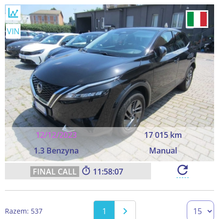
VIN
12/12/2023
17 015 km
1.3 Benzyna
Manual
11:58:06
1
Razem: 537