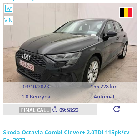
VIN
03/10/2023
155 228 km
1.0 Benzyna
Automat
09:58:22
Skoda Octavia Combi Clever+ 2.0TDi 115pk/cv