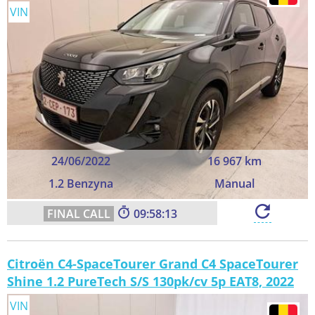
VIN
24/06/2022
16 967 km
1.2 Benzyna
Manual
09:58:12
Citroën C4-SpaceTourer Grand C4 SpaceTourer
Shine 1.2 PureTech S/S 130pk/cv 5p EAT8, 2022
VIN