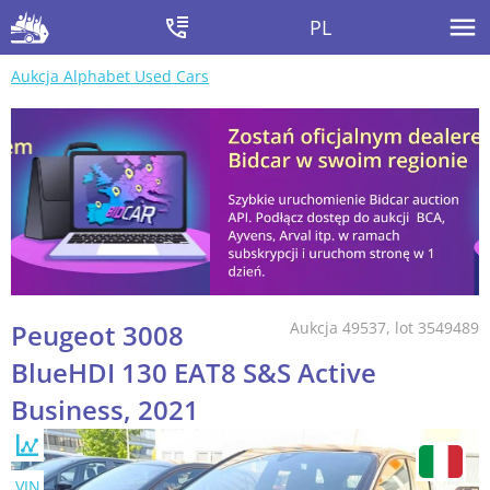
PL
Aukcja Alphabet Used Cars
Peugeot 3008
Aukcja 49537, lot 3549489
BlueHDI 130 EAT8 S&S Active
Business, 2021
VIN