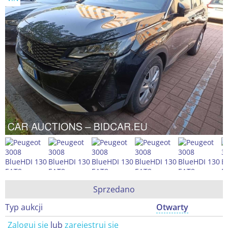
Sprzedano
Typ aukcji
Otwarty
Zaloguj się
lub
zarejestruj się