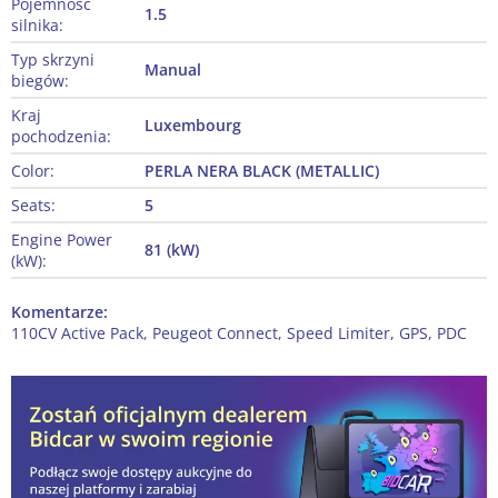
Pojemność
1.5
silnika:
Typ skrzyni
Manual
biegów:
Kraj
Luxembourg
pochodzenia:
Color:
PERLA NERA BLACK (METALLIC)
Seats:
5
Engine Power
81 (kW)
(kW):
Komentarze:
110CV Active Pack, Peugeot Connect, Speed Limiter, GPS, PDC