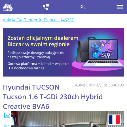
PL
Aukcja Car Tender in France - 146222
Hyundai TUCSON
Aukcja 49487, lot 3546103
Tucson 1.6 T-GDi 230ch Hybrid
Creative BVA6
VIN