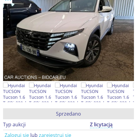
Sprzedano
Typ aukcji
Z licytacją
Zaloguj się
lub
zarejestruj się