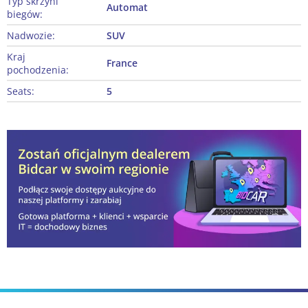
Typ skrzyni
Automat
biegów:
Nadwozie:
SUV
Kraj
France
pochodzenia:
Seats:
5