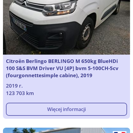
Citroën Berlingo BERLINGO M 650kg BlueHDi
100 S&S BVM Driver VU [4P] bvm 5-100CH-5cv
(fourgonnettesimple cabine), 2019
2019 г.
123 703 km
Więcej informacji