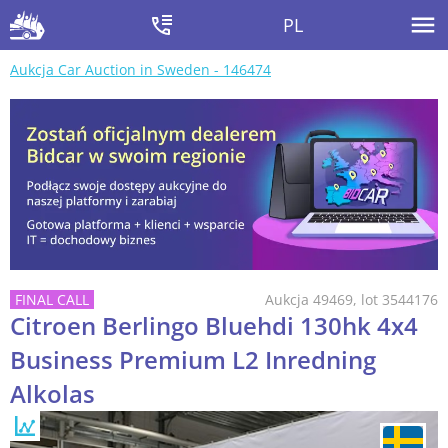
PL
Aukcja Car Auction in Sweden - 146474
Aukcja 49469, lot 3544176
Citroen Berlingo Bluehdi 130hk 4x4
Business Premium L2 Inredning
Alkolas