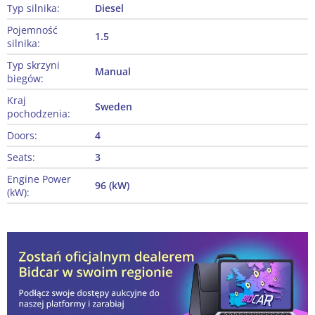
Typ silnika:
Diesel
Pojemność
1.5
silnika:
Typ skrzyni
Manual
biegów:
Kraj
Sweden
pochodzenia:
Doors:
4
Seats:
3
Engine Power
96 (kW)
(kW):