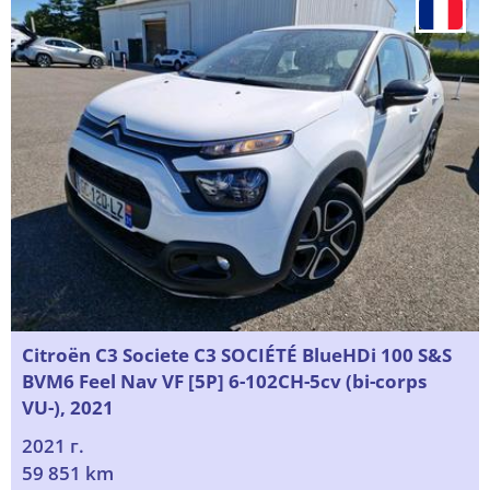
Citroën C3 Societe C3 SOCIÉTÉ BlueHDi 100 S&S
BVM6 Feel Nav VF [5P] 6-102CH-5cv (bi-corps
VU-), 2021
2021 г.
59 851 km