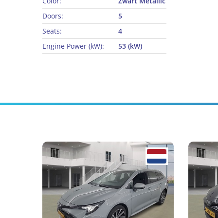
Color:
Zwart Metallic
Doors:
5
Seats:
4
Engine Power (kW):
53 (kW)