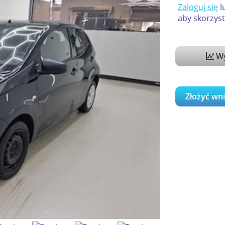
Zaloguj się
l
aby skorzyst
Wy
Złożyć wn