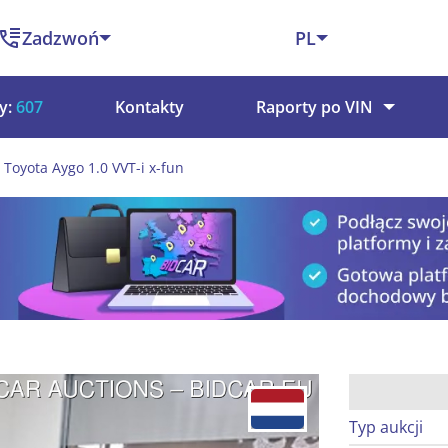
Zadzwoń
PL
y:
607
Kontakty
Raporty po VIN
Toyota Aygo 1.0 VVT-i x-fun
Typ aukcji