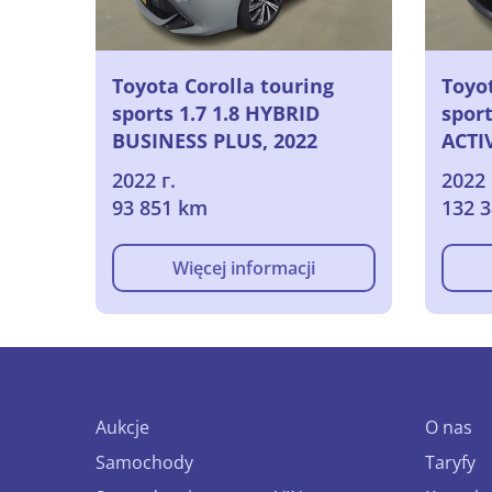
Toyota Corolla touring
Toyot
sports 1.7 1.8 HYBRID
sport
BUSINESS PLUS, 2022
ACTI
2022 г.
2022 
93 851 km
132 
Więcej informacji
Aukcje
O nas
Samochody
Taryfy