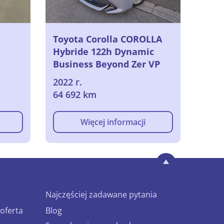
Toyota Corolla COROLLA
Hybride 122h Dynamic
Business Beyond Zer VP
[5P] bva 0-122CH-5cv (bi-
2022 г.
corps), 2022
64 692 km
Więcej informacji
Najczęściej zadawane pytania
oferta
Blog