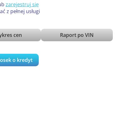
ub
zarejestruj się
ać z pełnej usługi
kres cen
Raport po VIN
iosek o kredyt