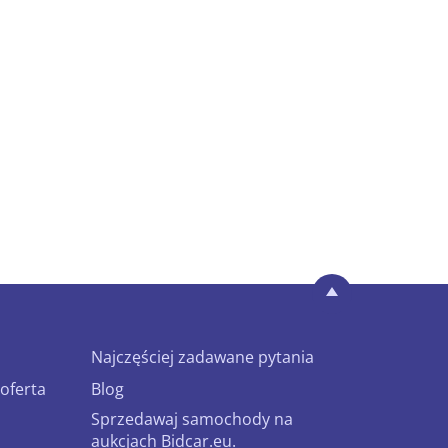
Najczęściej zadawane pytania
oferta
Blog
Sprzedawaj samochody na
aukcjach Bidcar.eu.