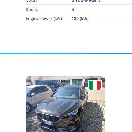
Color:
Blauw Metallic
Doors:
5
Engine Power (kW):
180 (kW)