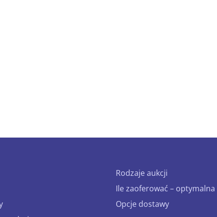
Rodzaje aukcji
Ile zaoferować – optymalna 
y
Opcje dostawy