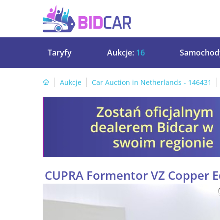
Taryfy
Aukcje:
16
Samochod
Aukcje
Car Auction in Netherlands - 146431
CUPRA Formentor VZ Copper Ed