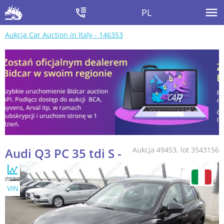
PL
Aukcja Car Auction in Italy - 146353
Audi Q3 PC 35 tdi S -
Aukcja 49453, lot 3543156
VIN