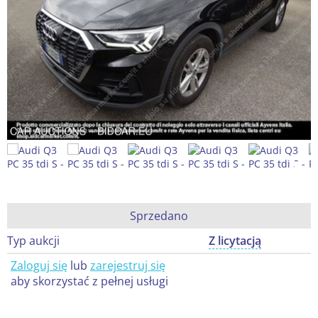
Sprzedano
Typ aukcji
Z licytacją
Zaloguj się
lub
zarejestruj się
aby skorzystać z pełnej usługi