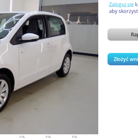
Zaloguj się
l
aby skorzyst
Ra
Złożyć wn