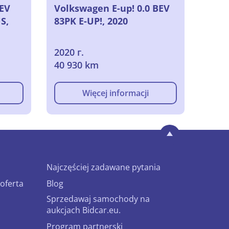
BEV
Volkswagen E-up! 0.0 BEV
S,
83PK E-UP!, 2020
2020 г.
40 930 km
Więcej informacji
Najczęściej zadawane pytania
oferta
Blog
Sprzedawaj samochody na
aukcjach Bidcar.eu.
Program partnerski