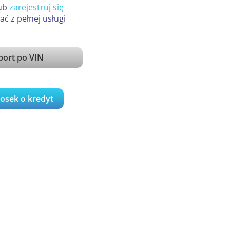
ub
zarejestruj się
ać z pełnej usługi
port po VIN
iosek o kredyt