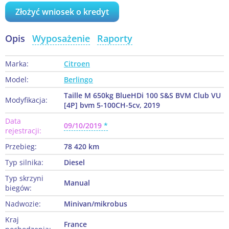
Złożyć wniosek o kredyt
Opis
Wyposażenie
Raporty
Marka:
Citroen
Model:
Berlingo
Taille M 650kg BlueHDi 100 S&S BVM Club VU
Modyfikacja:
[4P] bvm 5-100CH-5cv, 2019
Data
09/10/2019
rejestracji:
Przebieg:
78 420 km
Typ silnika:
Diesel
Typ skrzyni
Manual
biegów:
Nadwozie:
Minivan/mikrobus
Kraj
France