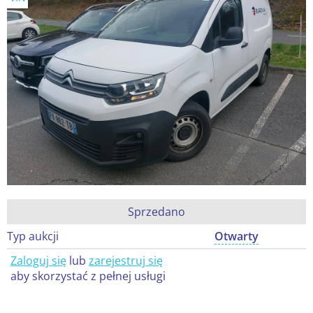
Sprzedano
Typ aukcji
Otwarty
Zaloguj się
lub
zarejestruj się
aby skorzystać z pełnej usługi