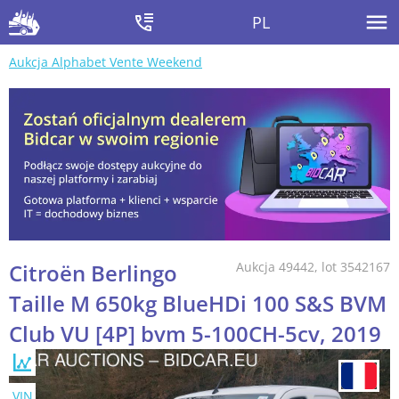
PL
Aukcja Alphabet Vente Weekend
Citroën Berlingo
Aukcja 49442, lot 3542167
Taille M 650kg BlueHDi 100 S&S BVM
Club VU [4P] bvm 5-100CH-5cv, 2019
VIN