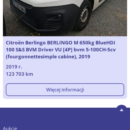
Citroën Berlingo BERLINGO M 650kg BlueHDi
100 S&S BVM Driver VU [4P] bvm 5-100CH-5cv
(fourgonnettesimple cabine), 2019
2019 г.
123 703 km
Więcej informacji
Aukcje