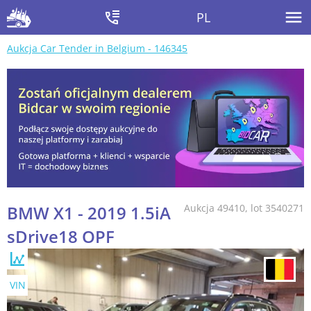
PL
Aukcja Car Tender in Belgium - 146345
BMW X1 - 2019 1.5iA
Aukcja 49410, lot 3540271
sDrive18 OPF
VIN