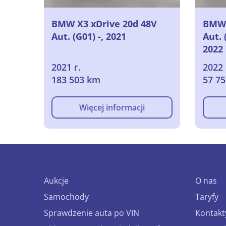
BMW X3 xDrive 20d 48V
BMW 
Aut. (G01) -, 2021
Aut. 
2022
2021 г.
2022 
183 503 km
57 7
Więcej informacji
Aukcje
O nas
Samochody
Taryfy
Sprawdzenie auta po VIN
Kontakt