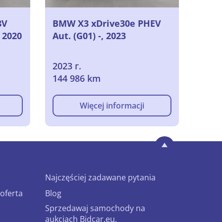
8V
BMW X3 xDrive30e PHEV
 2020
Aut. (G01) -, 2023
2023 г.
144 986 km
Więcej informacji
Najczęściej zadawane pytania
oferta
Blog
Sprzedawaj samochody na
aukcjach Bidcar.eu.