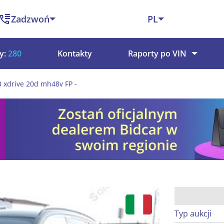
Zadzwoń
PL
y:
280
Kontakty
Raporty po VIN
xdrive 20d mh48v FP -
Typ aukcji