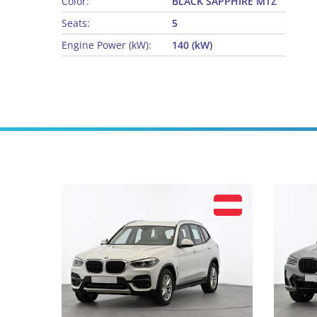
Color:
BLACK SAPPHIRE MTZ
Seats:
5
Engine Power (kW):
140 (kW)