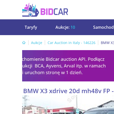
Taryfy
Aukcje:
10
Samochod
Aukcje
Car Auction in Italy - 146226
BMW X3 
BMW X3 xdrive 20d mh48v FP -