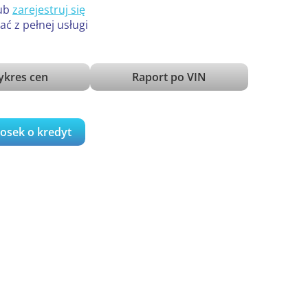
ub
zarejestruj się
ać z pełnej usługi
kres cen
Raport po VIN
iosek o kredyt