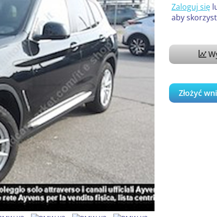
Zaloguj się
l
aby skorzyst
Wy
Złożyć wn