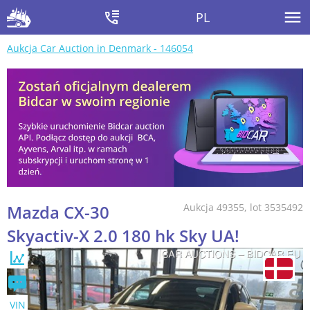
PL
Aukcja Car Auction in Denmark - 146054
Mazda CX-30
Aukcja 49355, lot 3535492
Skyactiv-X 2.0 180 hk Sky UA!
VIN