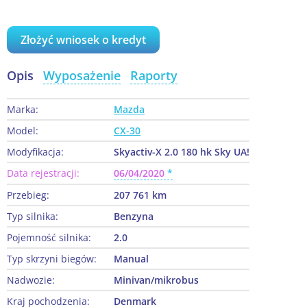
Złożyć wniosek o kredyt
Opis
Wyposażenie
Raporty
Marka:
Mazda
Model:
CX-30
Modyfikacja:
Skyactiv-X 2.0 180 hk Sky UA!
Data rejestracji:
06/04/2020
Przebieg:
207 761 km
Typ silnika:
Benzyna
Pojemność silnika:
2.0
Typ skrzyni biegów:
Manual
Nadwozie:
Minivan/mikrobus
Kraj pochodzenia:
Denmark