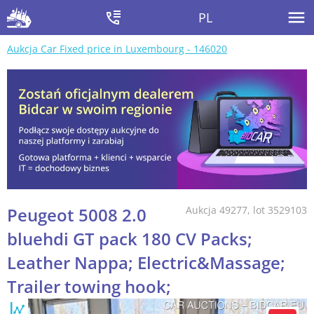
PL
Aukcja Car Fixed price in Luxembourg - 146020
Peugeot 5008 2.0
Aukcja 49277, lot 3529103
bluehdi GT pack 180 CV Packs;
Leather Nappa; Electric&Massage;
Trailer towing hook;