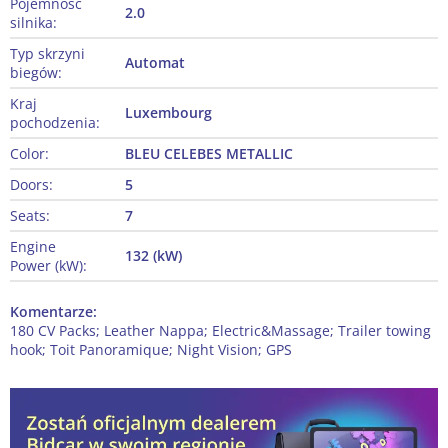
Pojemność
2.0
silnika:
Typ skrzyni
Automat
biegów:
Kraj
Luxembourg
pochodzenia:
Color:
BLEU CELEBES METALLIC
Doors:
5
Seats:
7
Engine
132 (kW)
Power (kW):
Komentarze:
180 CV Packs; Leather Nappa; Electric&Massage; Trailer towing
hook; Toit Panoramique; Night Vision; GPS