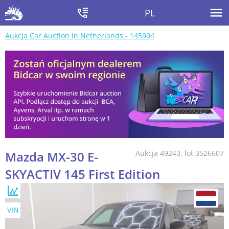
PL
Aukcja Car Auction in Netherlands - 145904
Mazda MX-30 E-
Aukcja 49243, lot 3526607
SKYACTIV 145 First Edition
VIN