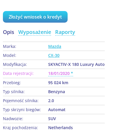
Złożyć wniosek o kredyt
Opis
Wyposażenie
Raporty
Marka:
Mazda
Model:
CX-30
Modyfikacja:
SKYACTIV-X 180 Luxury Auto
Data rejestracji:
18/01/2020
Przebieg:
95 024 km
Typ silnika:
Benzyna
Pojemność silnika:
2.0
Typ skrzyni biegów:
Automat
Nadwozie:
SUV
Kraj pochodzenia:
Netherlands