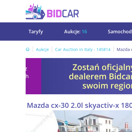
Taryfy
Aukcje:
16
Samochod
Aukcje
Car Auction in Italy - 145814
Mazda c
Mazda cx-30 2.0l skyactiv-x 18