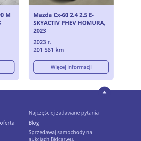
90 M
Mazda Cx-60 2.4 2.5 E-
3
SKYACTIV PHEV HOMURA,
2023
2023 г.
201 561 km
Więcej informacji
Najczęściej zadawane pytania
oferta
Blog
Sprzedawaj samochody na
aukcjach Bidcar.eu.