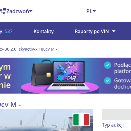
Zadzwoń
PL
y:
537
Kontakty
Raporty po VIN
x-30 2.0l skyactiv-x 180cv M -
0cv M -
Typ aukcji