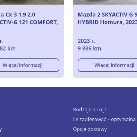
 Cx-3 1.9 2.0
Mazda 2 SKYACTIV G 
CTIV-G 121 COMFORT,
HYBRID Homura, 202
г.
2023 г.
882 km
9 886 km
Więcej informacji
Więcej informacji
Rodzaje aukcji
Ile zaoferować – optymalna 
y
Opcje dostawy