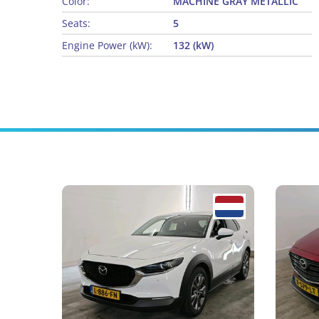
Color:
MACHINE GRAY METALLIC
Seats:
5
Engine Power (kW):
132 (kW)