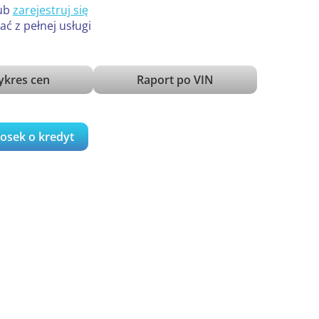
ub
zarejestruj się
ać z pełnej usługi
kres cen
Raport po VIN
iosek o kredyt