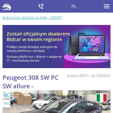
PL
Aukcja Car Auction in Italy - 145357
Peugeot 308 SW PC
Aukcja 48951, lot 3500522
SW allure -
VIN