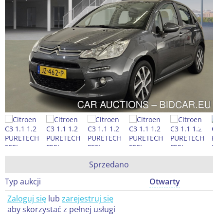
Sprzedano
Typ aukcji
Otwarty
Zaloguj się
lub
zarejestruj się
aby skorzystać z pełnej usługi