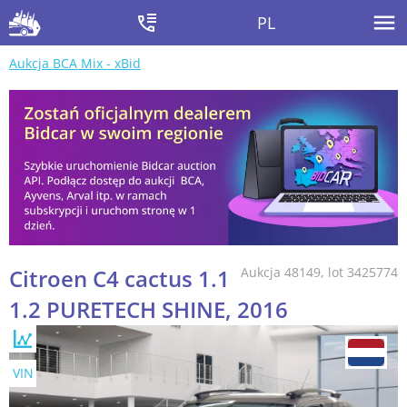
PL
Aukcja BCA Mix - xBid
Citroen C4 cactus 1.1
Aukcja 48149, lot 3425774
1.2 PURETECH SHINE, 2016
VIN