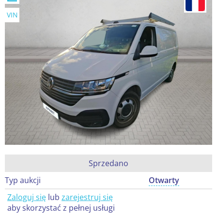
VIN
Sprzedano
Typ aukcji
Otwarty
Zaloguj się
lub
zarejestruj się
aby skorzystać z pełnej usługi