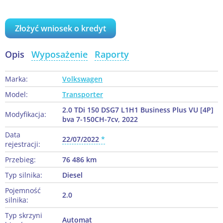
Złożyć wniosek o kredyt
Opis
Wyposażenie
Raporty
Marka:
Volkswagen
Model:
Transporter
2.0 TDi 150 DSG7 L1H1 Business Plus VU [4P]
Modyfikacja:
bva 7-150CH-7cv, 2022
Data
22/07/2022
rejestracji:
Przebieg:
76 486 km
Typ silnika:
Diesel
Pojemność
2.0
silnika:
Typ skrzyni
Automat