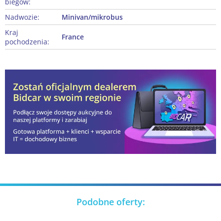
biegów:
Nadwozie:
Minivan/mikrobus
Kraj
France
pochodzenia:
Podobne oferty: