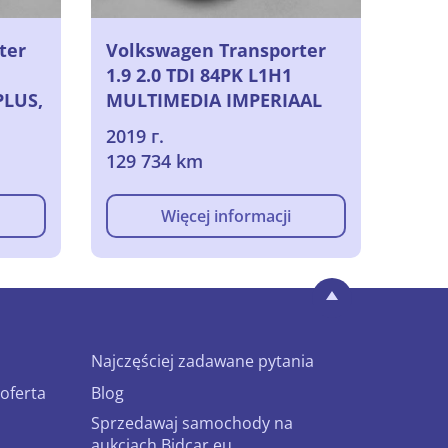
ter
Volkswagen Transporter
1
1.9 2.0 TDI 84PK L1H1
PLUS,
MULTIMEDIA IMPERIAAL
SIDEBARS TREKHAAK 3P,
2019 г.
2019
129 734 km
Więcej informacji
Najczęściej zadawane pytania
oferta
Blog
Sprzedawaj samochody na
aukcjach Bidcar.eu.