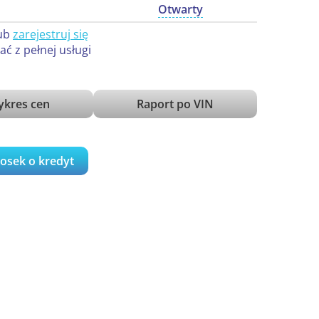
Otwarty
ub
zarejestruj się
ać z pełnej usługi
kres cen
Raport po VIN
iosek o kredyt