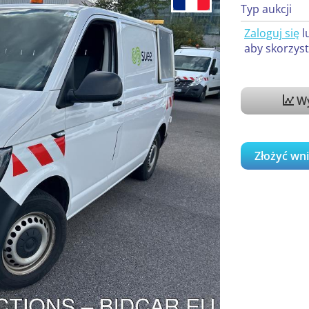
Typ aukcji
Zaloguj się
l
aby skorzyst
Wy
Złożyć wn