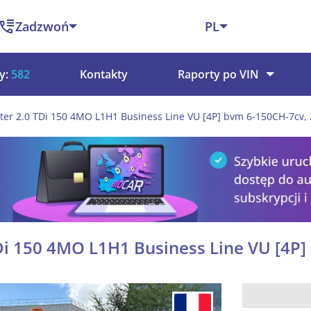
Zadzwoń
PL
y:
582
Kontakty
Raporty po VIN
er 2.0 TDi 150 4MO L1H1 Business Line VU [4P] bvm 6-150CH-7cv,
Di 150 4MO L1H1 Business Line VU [4P]