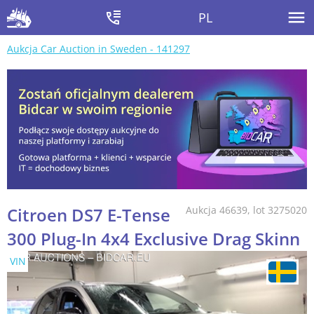
PL
Aukcja Car Auction in Sweden - 141297
Citroen DS7 E-Tense
Aukcja 46639, lot 3275020
300 Plug-In 4x4 Exclusive Drag Skinn
VIN