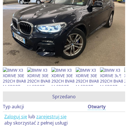
Sprzedano
Typ aukcji
Otwarty
Zaloguj się
lub
zarejestruj się
aby skorzystać z pełnej usługi