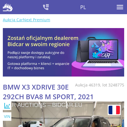
PL
Aukcja CarNext Premium
BMW X3 XDRIVE 30E
Aukcja 46319, lot 3248775
292CH BVA8 M SPORT, 2021
VIN