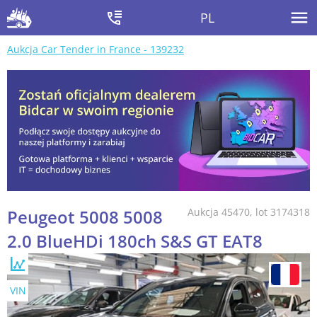
PL
Aukcja Car Tender in France - 139232
Peugeot 5008 5008
Aukcja 45470, lot 3174318
2.0 BlueHDi 180ch S&S GT EAT8
VIN