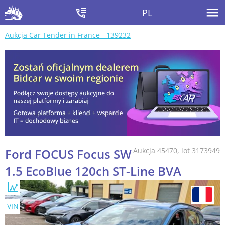
PL
Aukcja Car Tender in France - 139232
Ford FOCUS Focus SW
Aukcja 45470, lot 3173949
1.5 EcoBlue 120ch ST-Line BVA
VIN