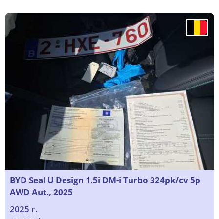
BYD Seal U Design 1.5i DM-i Turbo 324pk/cv 5p
AWD Aut., 2025
2025 г.