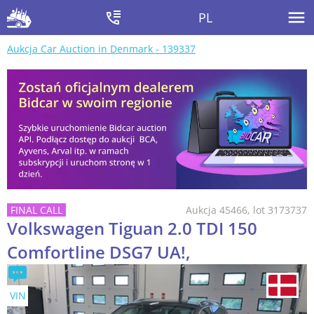
PL
Aukcja Car Auction in Denmark - 139337
Aukcja 45466, lot 3173737
Volkswagen Tiguan 2.0 TDI 150
Comfortline DSG7 UA!,
VIN