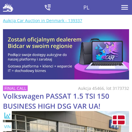
PL
Aukcja Car Auction in Denmark - 139337
Aukcja 45466, lot 3173732
Volkswagen PASSAT 1.5 TSI 150
BUSINESS HIGH DSG VAR UA!
VIN