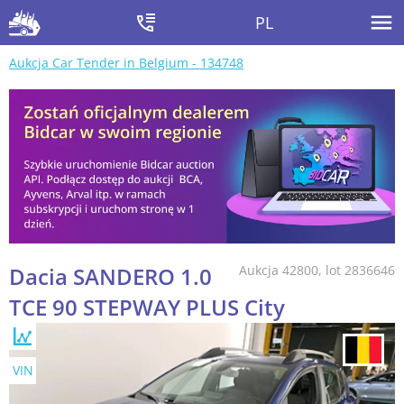
PL
Aukcja Car Tender in Belgium - 134748
Dacia SANDERO 1.0
Aukcja 42800, lot 2836646
TCE 90 STEPWAY PLUS City
VIN