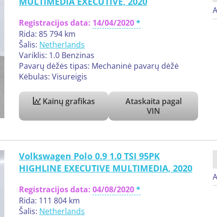
MULTIMEDIA EXECUTIVE, 2020
A
Registracijos data:
14/04/2020
Rida: 85 794 km
Šalis:
Netherlands
Variklis: 1.0 Benzinas
Pavarų dėžės tipas: Mechaninė pavarų dėžė
Kėbulas: Visureigis
Kainų grafikas
Ataskaita pagal
VIN
Volkswagen Polo 0.9 1.0 TSI 95PK
HIGHLINE EXECUTIVE MULTIMEDIA, 2020
A
Registracijos data:
04/08/2020
Rida: 111 804 km
Šalis:
Netherlands