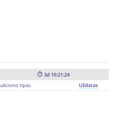
3
10:21:23
ukciono tipas
Uždaras