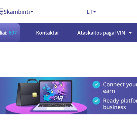
Skambinti
LT
iai:
607
Kontaktai
Ataskaitos pagal VIN