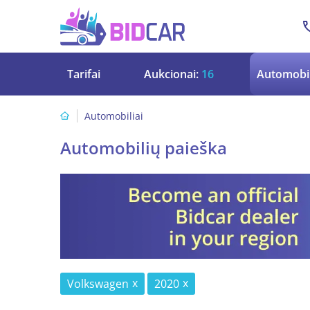
Tarifai
Aukcionai:
16
Automobil
Automobiliai
Automobilių paieška
Volkswagen
2020