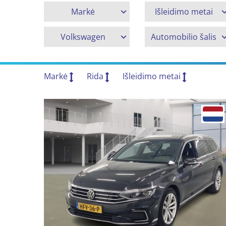
Markė
Išleidimo metai
Volkswagen
Automobilio šalis
Markė
Rida
Išleidimo metai