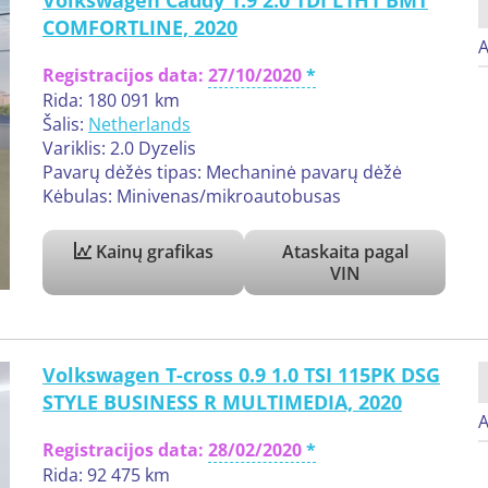
Volkswagen Caddy 1.9 2.0 TDI L1H1 BMT
COMFORTLINE, 2020
A
Registracijos data:
27/10/2020
Rida: 180 091 km
Šalis:
Netherlands
Variklis: 2.0 Dyzelis
Pavarų dėžės tipas: Mechaninė pavarų dėžė
Kėbulas: Minivenas/mikroautobusas
Kainų grafikas
Ataskaita pagal
VIN
Volkswagen T-cross 0.9 1.0 TSI 115PK DSG
STYLE BUSINESS R MULTIMEDIA, 2020
A
Registracijos data:
28/02/2020
Rida: 92 475 km