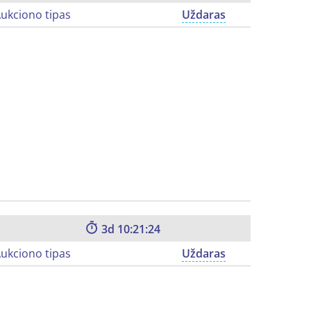
ukciono tipas
Uždaras
3
10:21:23
ukciono tipas
Uždaras