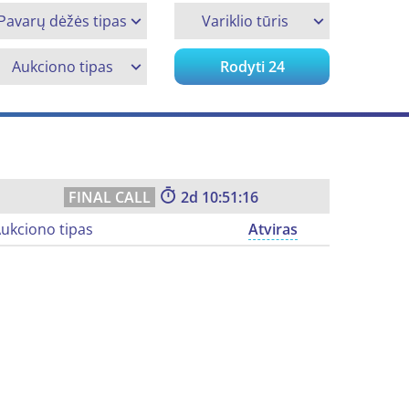
Pavarų dėžės tipas
Variklio tūris
Aukciono tipas
Rodyti
24
2
10:51:15
ukciono tipas
Atviras