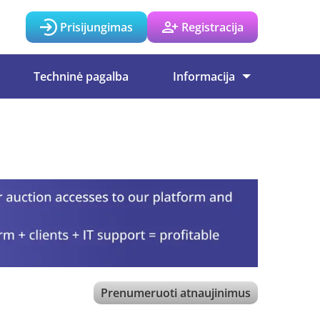
Prisijungimas
Registracija
Techninė pagalba
Informacija
Prenumeruoti atnaujinimus