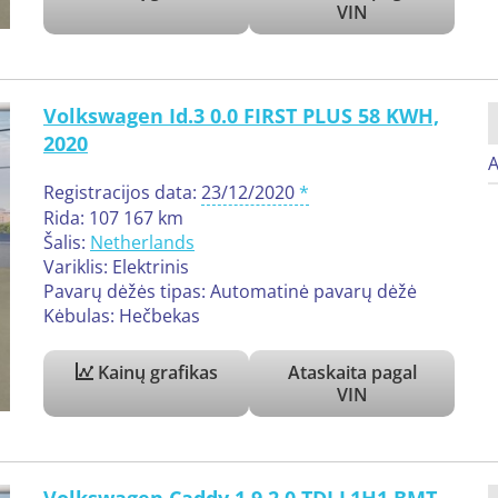
VIN
Volkswagen Id.3 0.0 FIRST PLUS 58 KWH,
2020
A
Registracijos data:
23/12/2020
Rida: 107 167 km
Šalis:
Netherlands
Variklis: Elektrinis
Pavarų dėžės tipas: Automatinė pavarų dėžė
Kėbulas: Hečbekas
Kainų grafikas
Ataskaita pagal
VIN