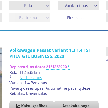
Rida
Variklio tipas
Platforma
Pirkti dabar
Volkswagen Passat variant 1.3 1.4 TSI
PHEV GTE BUSINESS, 2020
A
Registracijos data:
21/12/2020
Rida: 112 535 km
Šalis:
Netherlands
Variklis: 1.4 Benzinas
Pavarų dėžės tipas: Automatinė pavarų dėžė
Kėbulas: Universalas
Kainų grafikas
Ataskaita pagal