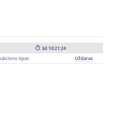
3
10:21:23
ukciono tipas
Uždaras