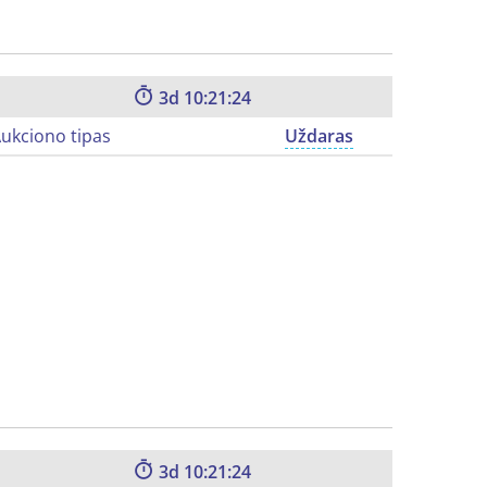
3
10:21:23
ukciono tipas
Uždaras
3
10:21:23