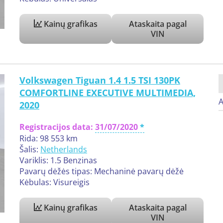
Kainų grafikas
Ataskaita pagal
VIN
Volkswagen Tiguan 1.4 1.5 TSI 130PK
COMFORTLINE EXECUTIVE MULTIMEDIA,
A
2020
Registracijos data:
31/07/2020
Rida: 98 553 km
Šalis:
Netherlands
Variklis: 1.5 Benzinas
Pavarų dėžės tipas: Mechaninė pavarų dėžė
Kėbulas: Visureigis
Kainų grafikas
Ataskaita pagal
VIN