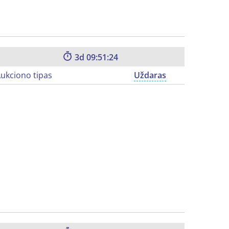
3
09:51:23
ukciono tipas
Uždaras