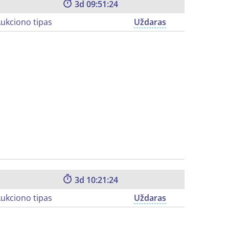
3
09:51:23
ukciono tipas
Uždaras
3
10:21:23
ukciono tipas
Uždaras