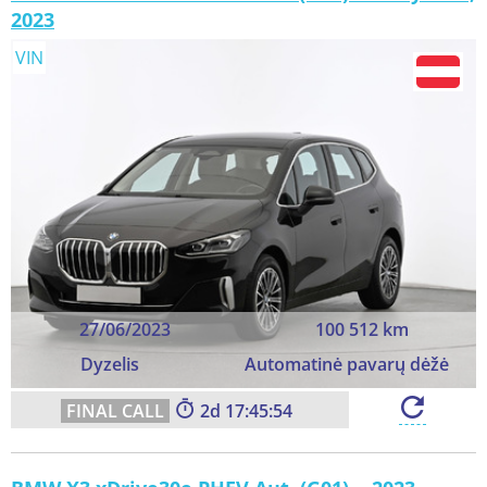
2023
VIN
27/06/2023
100 512 km
Dyzelis
Automatinė pavarų dėžė
2
17:45:52