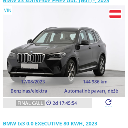
BMW X3 xDrive30e PHEV Aut. (G01) -, 2023
VIN
17/08/2023
144 986 km
Benzinas/elektra
Automatinė pavarų dėžė
2
17:45:52
BMW Ix3 0.0 EXECUTIVE 80 KWH, 2023