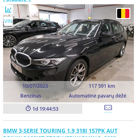
VIN
10/07/2023
117 591 km
Benzinas
Automatinė pavarų dėžė
1
19:44:51
BMW 3-SERIE TOURING 1.9 318I 157PK AUT