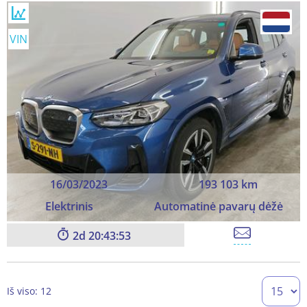
VIN
16/03/2023
193 103 km
Elektrinis
Automatinė pavarų dėžė
2
20:43:51
Iš viso: 12