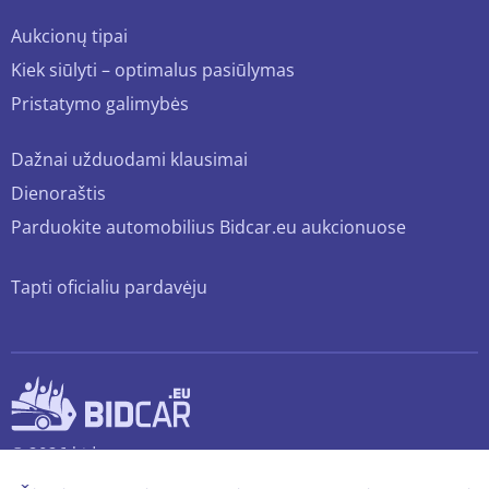
Aukcionų tipai
Kiek siūlyti – optimalus pasiūlymas
Pristatymo galimybės
Dažnai užduodami klausimai
Dienoraštis
Parduokite automobilius Bidcar.eu aukcionuose
Tapti oficialiu pardavėju
© 2026 bidcar.eu
Visos teisės saugomos.