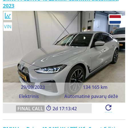
2023
VIN
29/09/2023
134 165 km
Elektrinis
Automatinė pavarų dėžė
2
17:13:40