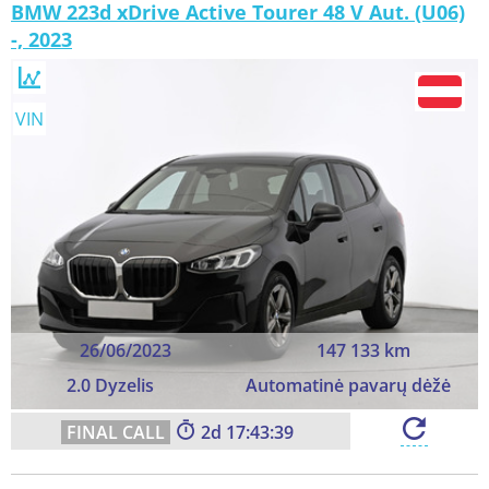
BMW 223d xDrive Active Tourer 48 V Aut. (U06)
-, 2023
VIN
26/06/2023
147 133 km
2.0 Dyzelis
Automatinė pavarų dėžė
2
17:43:37