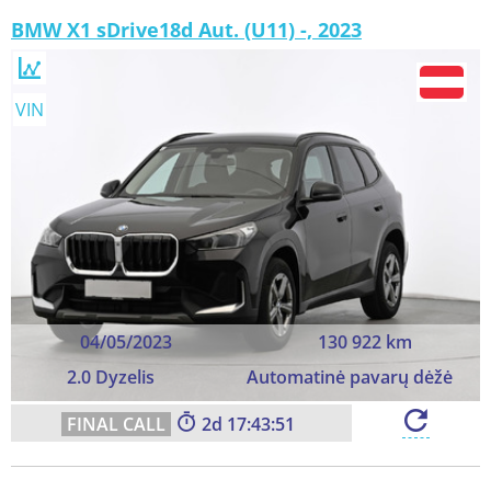
BMW X1 sDrive18d Aut. (U11) -, 2023
VIN
04/05/2023
130 922 km
2.0 Dyzelis
Automatinė pavarų dėžė
2
17:43:49