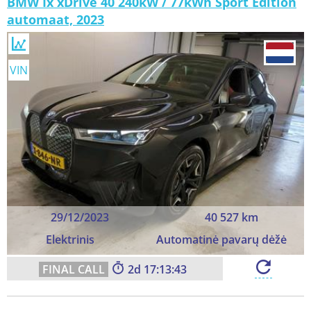
BMW Ix xDrive 40 240kW / 77kWh Sport Edition
automaat, 2023
VIN
29/12/2023
40 527 km
Elektrinis
Automatinė pavarų dėžė
2
17:13:41