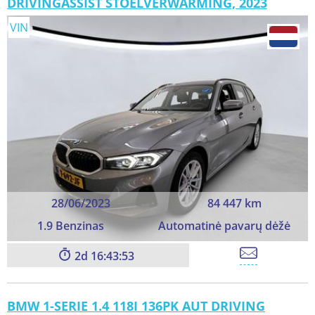
DRIVINGASSIST STOELVERWARMING, 2023
VIN
28/06/2023
84 447 km
1.9 Benzinas
Automatinė pavarų dėžė
2
16:43:51
BMW 1-SERIE 1.4 118I 136PK AUT DRIVING