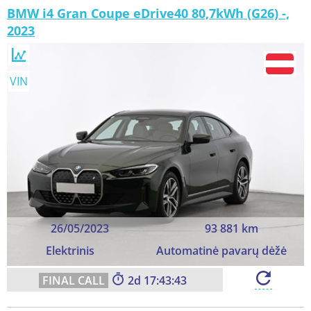
BMW i4 Gran Coupe eDrive40 80,7kWh (G26) -,
2023
VIN
26/05/2023
93 881 km
Elektrinis
Automatinė pavarų dėžė
2
17:43:41