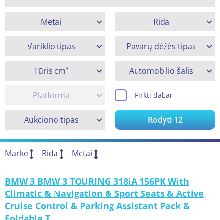
Metai
Rida
Variklio tipas
Pavarų dėžės tipas
Tūris cm³
Automobilio šalis
Platforma
Pirkti dabar
Aukciono tipas
Rodyti
12
Markė
Rida
Metai
BMW 3 BMW 3 TOURING 318iA 156PK With
Climatic & Navigation & Sport Seats & Active
Cruise Control & Parking Assistant Pack &
Foldable T