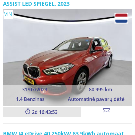
ASSIST LED SPIEGEL, 2023
VIN
31/07/2023
80 995 km
1.4 Benzinas
Automatinė pavarų dėžė
2
16:43:51
BMW I4 eDrive 40 250kW/ 83.9kWh automaat,