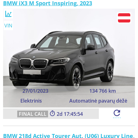
BMW iX3 M Sport Inspiring, 2023
VIN
27/01/2023
134 766 km
Elektrinis
Automatinė pavarų dėžė
2
17:45:52
BMW 218d Active Tourer Aut. (U06) Luxury Line,