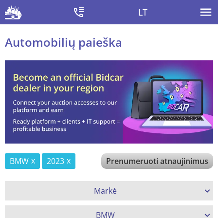
LT
Automobilių paieška
BMW
2023
Prenumeruoti atnaujinimus
Markė
BMW