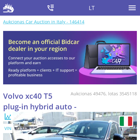
LT
Aukcionas Car Auction in Italy - 146414
Volvo xc40 T5
Aukcionas 49476, lotas 3545118
plug-in hybrid auto -
VIN