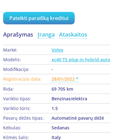
Pateikti paraišką kreditui
Aprašymas
Įranga
Ataskaitos
Markė:
Volvo
Modelis:
xc40 T5 plug-in hybrid auto
Modifikacija:
-
Registracijos data:
28/01/2022
Rida:
69 705 km
Variklio tipas:
Benzinas/elektra
Variklio tūris:
1.5
Pavarų dėžės tipas:
Automatinė pavarų dėžė
Kėbulas:
Sedanas
Kilmės šalis:
Italy