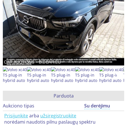
Parduota
Aukciono tipas
Su derėjimu
Prisijunkite
arba
užsiregistruokite
norėdami naudotis pilnu paslaugų spektru