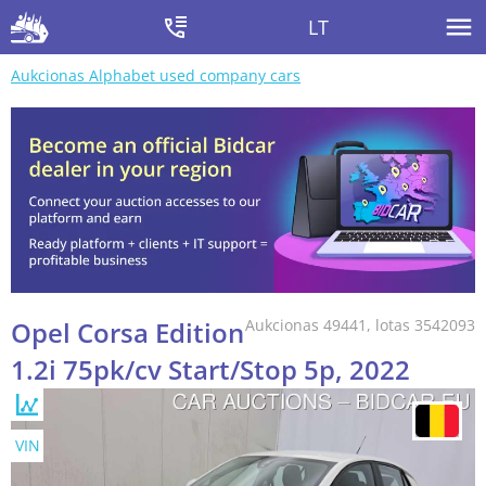
LT
Aukcionas Alphabet used company cars
Opel Corsa Edition
Aukcionas 49441, lotas 3542093
1.2i 75pk/cv Start/Stop 5p, 2022
VIN