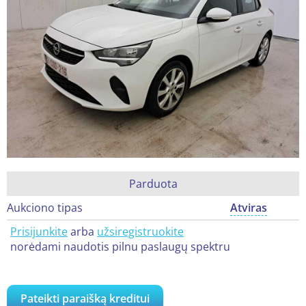
Parduota
Aukciono tipas
Atviras
Prisijunkite
arba
užsiregistruokite
norėdami naudotis pilnu paslaugų spektru
Pateikti paraišką kreditui