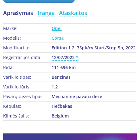
Aprašymas
Įranga
Ataskaitos
Markė:
Opel
Modelis:
Corsa
Modifikacija:
Edition 1.2i 75pk/cv Start/Stop 5p, 2022
Registracijos data:
12/07/2022
Rida:
111 696 km
Variklio tipas:
Benzinas
Variklio tūris:
1.2
Pavarų dėžės tipas:
Mechaninė pavarų dėžė
Kėbulas:
Hečbekas
Kilmės šalis:
Belgium